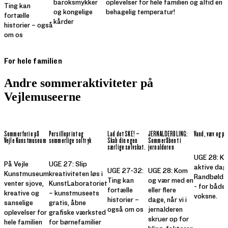
baroksmykker
oplevelser for hele familien og altid en
Ting kan
og kongelige
behagelig temperatur!
fortælle
kårder
historier – også
om os
For hele familien
Andre sommeraktiviteter på
Vejlemuseerne
Sommerferie på
Persilleprint og
Lad det SKE! –
JERNALDERBLING:
Vand, væv og pa
Vejle Kunstmuseum
sommerlige soltryk
Skab din egen
Sommeråbent i
særlige sølvskat.
jernalderen
UGE 28: Ko
På Vejle
UGE 27: Slip
aktive dag
UGE 27-32:
UGE 28: Kom
Kunstmuseum
kreativiteten løs i
Randbølda
Ting kan
og vær med en
venter sjove,
KunstLaboratoriet
- for både
fortælle
eller flere
kreative og
– kunstmuseets
voksne.
historier –
dage, når vi i
sanselige
gratis, åbne
også om os
jernalderen
oplevelser for
grafiske værksted
skruer op for
hele familien
for børnefamilier