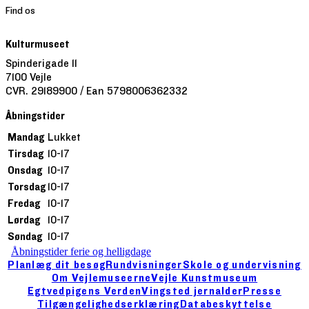
Find os
Kulturmuseet
Spinderigade 11
7100 Vejle
CVR. 29189900 / Ean 5798006362332
Åbningstider
Mandag
Lukket
Tirsdag
10-17
Onsdag
10-17
Torsdag
10-17
Fredag
10-17
Lørdag
10-17
Søndag
10-17
Åbningstider ferie og helligdage
Planlæg dit besøg
Rundvisninger
Skole og undervisning
Om Vejlemuseerne
Vejle Kunstmuseum
Egtvedpigens Verden
Vingsted jernalder
Presse
Tilgængelighedserklæring
Databeskyttelse