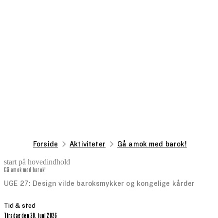
Forside
Aktiviteter
Gå amok med barok!
start på hovedindhold
Gå amok med barok!
senest opdateret 12. juni 2026
UGE 27: Design vilde baroksmykker og kongelige kårder
Tid & sted
tirsdag den 30. juni 2026