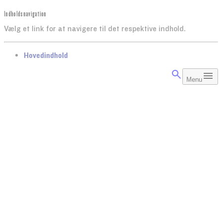
Indholdsnavigation
Vælg et link for at navigere til det respektive indhold.
gå til
Hovedindhold
Menu