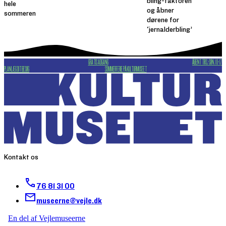
bling-faktoren
hele
og åbner
sommeren
dørene for
'jernalderbling’
GRATIS ADGANG
ÅBENT TIRS.-SØN. 10-17
PLANLÆG DIT BESØG
SOMMERFERIE PÅ KULTURMUSEET
Kontakt os
76 81 31 00
museerne@vejle.dk
En del af Vejlemuseerne