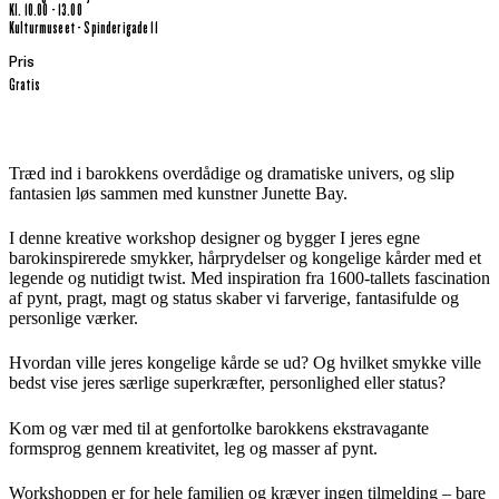
kl. 10.00 - 13.00
Kulturmuseet - Spinderigade 11
Pris
Gratis
Træd ind i barokkens overdådige og dramatiske univers, og slip
fantasien løs sammen med kunstner Junette Bay.
I denne kreative workshop designer og bygger I jeres egne
barokinspirerede smykker, hårprydelser og kongelige kårder med et
legende og nutidigt twist. Med inspiration fra 1600-tallets fascination
af pynt, pragt, magt og status skaber vi farverige, fantasifulde og
personlige værker.
Hvordan ville jeres kongelige kårde se ud? Og hvilket smykke ville
bedst vise jeres særlige superkræfter, personlighed eller status?
Kom og vær med til at genfortolke barokkens ekstravagante
formsprog gennem kreativitet, leg og masser af pynt.
Workshoppen er for hele familien og kræver ingen tilmelding – bare