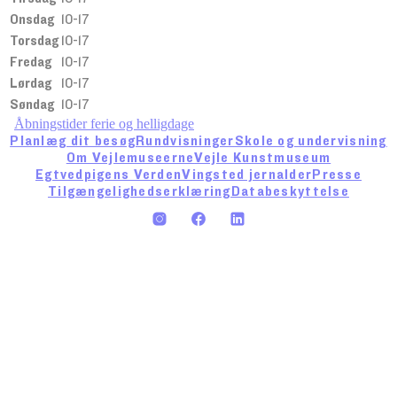
Onsdag
10-17
Torsdag
10-17
Fredag
10-17
Lørdag
10-17
Søndag
10-17
Åbningstider ferie og helligdage
Planlæg dit besøg
Rundvisninger
Skole og undervisning
Om Vejlemuseerne
Vejle Kunstmuseum
Egtvedpigens Verden
Vingsted jernalder
Presse
Tilgængelighedserklæring
Databeskyttelse