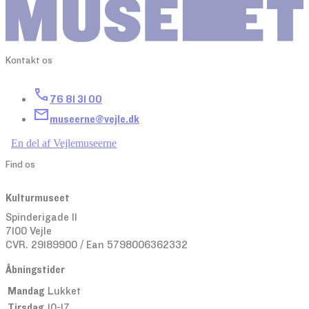
Kontakt os
76 81 31 00
museerne@vejle.dk
En del af Vejlemuseerne
Find os
Kulturmuseet
Spinderigade 11
7100 Vejle
CVR. 29189900 / Ean 5798006362332
Åbningstider
Mandag
Lukket
Tirsdag
10-17