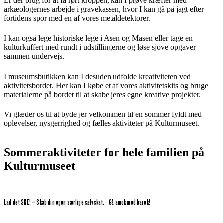
Er der brug for at få rørt kroppen, kan I prøve kræfter med
arkæologernes arbejde i gravekassen, hvor I kan gå på jagt efter
fortidens spor med en af vores metaldetektorer.
I kan også lege historiske lege i Asen og Masen eller tage en
kulturkuffert med rundt i udstillingerne og løse sjove opgaver
sammen undervejs.
I museumsbutikken kan I desuden udfolde kreativiteten ved
aktivitetsbordet. Her kan I købe et af vores aktivitetskits og bruge
materialerne på bordet til at skabe jeres egne kreative projekter.
Vi glæder os til at byde jer velkommen til en sommer fyldt med
oplevelser, nysgerrighed og fælles aktiviteter på Kulturmuseet.
Sommeraktiviteter for hele familien på
Kulturmuseet
Lad det SKE! – Skab din egen særlige sølvskat.
Gå amok med barok!