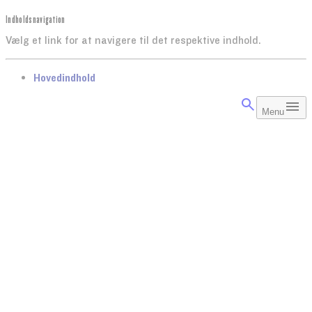
Indholdsnavigation
Vælg et link for at navigere til det respektive indhold.
gå til
Hovedindhold
Menu