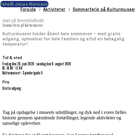
Foto
© Jonas Normann
Forside
Aktiviteter
Sommerferie på Kulturmusee
start på hovedindhold
Sommerferie på Kulturmuseet
senest opdateret 8. juli 2026
Kulturmuseet holder åbent hele sommeren – med gratis
adgang, oplevelser for hele familien og altid en behagelig
temperatur!
Tid & sted
fredag den 26. juni 2026 - søndag den 9. august 2026
kl. 10.00 - 17.00
Kulturmuseet - Spinderigade 11
Pris
Gratis adgang
Tag på opdagelse i museets udstillinger, og dyk ned i vores fælles
historie gennem spændende fortællinger, legende aktiviteter og
sanselige oplevelser.