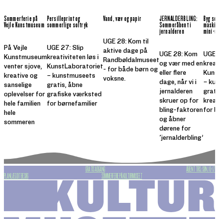
Sommerferie på
Persilleprint og
Vand, væv og papir
JERNALDERBLING:
Byg so
Vejle Kunstmuseum
sommerlige soltryk
Sommeråbent i
maskine
jernalderen
mini-ud
UGE 28: Kom til
På Vejle
UGE 27: Slip
aktive dage på
UGE 28: Kom
UGE 3
Kunstmuseum
kreativiteten løs i
Randbøldalmuseet
og vær med en
kreat
venter sjove,
KunstLaboratoriet
- for både børn og
eller flere
Kuns
kreative og
– kunstmuseets
voksne.
dage, når vi i
– ku
sanselige
gratis, åbne
jernalderen
grati
oplevelser for
grafiske værksted
skruer op for
krea
hele familien
for børnefamilier
bling-faktoren
for b
hele
og åbner
sommeren
dørene for
'jernalderbling’
GRATIS ADGANG
ÅBENT TIRS.-SØN. 10-17
PLANLÆG DIT BESØG
SOMMERFERIE PÅ KULTURMUSEET