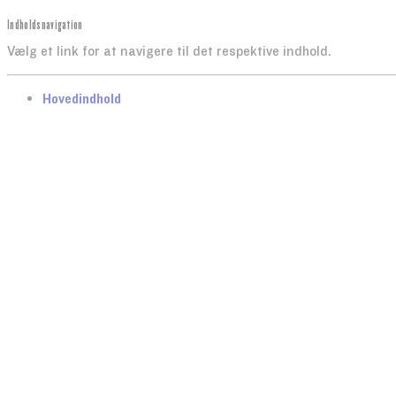
Indholdsnavigation
Vælg et link for at navigere til det respektive indhold.
gå til
Hovedindhold