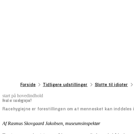
Forside
Tidligere udstillinger
Slotte til idioter
start på hovedindhold
Hvad er racehygiejne?
senest opdateret 29. august 2025
Racehygiejne er forestillingen om at mennesket kan inddeles i
Af Rasmus Skovgaard Jakobsen, museumsinspektør