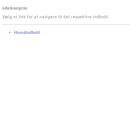
Indholdsnavigation
Vælg et link for at navigere til det respektive indhold.
gå til
Hovedindhold